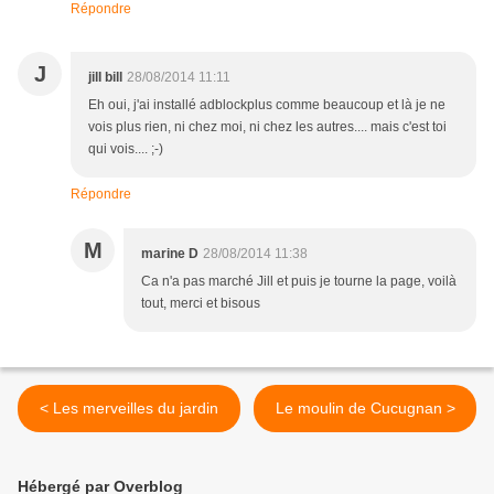
Répondre
J
jill bill
28/08/2014 11:11
Eh oui, j'ai installé adblockplus comme beaucoup et là je ne
vois plus rien, ni chez moi, ni chez les autres.... mais c'est toi
qui vois.... ;-)
Répondre
M
marine D
28/08/2014 11:38
Ca n'a pas marché Jill et puis je tourne la page, voilà
tout, merci et bisous
< Les merveilles du jardin
Le moulin de Cucugnan >
Hébergé par Overblog