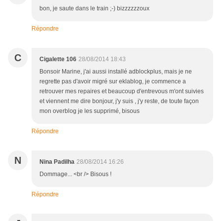
bon, je saute dans le train ;-) bizzzzzzoux
Répondre
C
Cigalette 106
28/08/2014 18:43
Bonsoir Marine, j'ai aussi installé adblockplus, mais je ne
regrette pas d'avoir migré sur eklablog, je commence a
retrouver mes repaires et beaucoup d'entrevous m'ont suivies
et viennent me dire bonjour, j'y suis , j'y reste, de toute façon
mon overblog je les supprimé, bisous
Répondre
N
Nina Padilha
28/08/2014 16:26
Dommage... <br /> Bisous !
Répondre