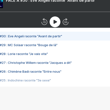
FACE A #30 : Eve Angeli raconte "Avant de partir"
#30 : Eve Angeli raconte "Avant de partir"
#29 : MC Solaar raconte "Bouge de là"
28 : Lorie raconte "Je vais vite"
#27 : Christophe Willem raconte "Jacques a dit"
#26 : Chimène Badi raconte "Entre nous"
#25 : Indochine raconte "3e sexe"
#24 : Zaho raconte "C'est chelou"
#23 : Patrick Bruel raconte "Au café des délices"
#22 : Kyo raconte "Le chemin"