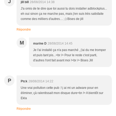
J
jill bill
28/08/2014 14:38
J'a omis de te dire que toi aussi tu dois installer adblockplus...
eh oui sinon ça ne marche pas, mais j'en suis très satisfaite
comme des milliers d'autres.... ;-) Bises de jill
Répondre
M
marine D
28/08/2014 14:45
Je l'ai installé ça n'a pas marché , j'ai du me tromper
et puis tant pis...<br /> Pour le reste c'est parti,
d'autres l'ont fait avant moi !<br /> Bises Jill
P
Ptck
28/08/2014 14:22
Une vrai pollution cette pub :! j ai mi un adware pour en
éliminer, çà ralentissait mon disque dure<br /> A bientôt sur
Ekla
Répondre