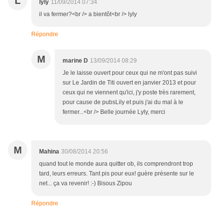
L
lyly
11/09/2014 07:34
il va fermer?<br /> a bientôt<br /> lyly
Répondre
M
marine D
13/09/2014 08:29
Je le laisse ouvert pour ceux qui ne m'ont pas suivi
sur Le Jardin de Titi ouvert en janvier 2013 et pour
ceux qui ne viennent qu'ici, j'y poste très rarement,
pour cause de pubsLily et puis j'ai du mal à le
fermer...<br /> Belle journée Lyly, merci
M
Mahina
30/08/2014 20:56
quand tout le monde aura quitter ob, ils comprendront trop
tard, leurs erreurs. Tant pis pour eux! guère présente sur le
net... ça va revenir! :-) Bisous Zipou
Répondre