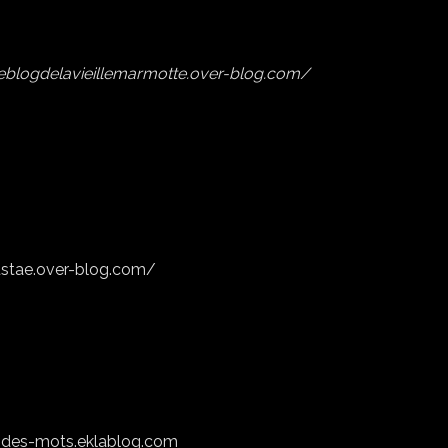
leblogdelavieillemarmotte.over-blog.com/
gustae.over-blog.com/
n-des-mots.eklablog.com