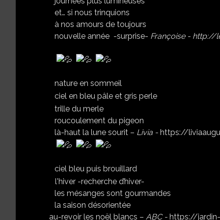
journées plus lumineuses
et… si nous trinquions
à nos amours de toujours
nouvelle année -surprise-
Françoise -
http://
nature en sommeil
ciel en bleu pâle et gris perle
trille du merle
roucoulement du pigeon
là-haut la lune sourit –
Livia
-
https://liviaau
ciel bleu puis brouillard
l'hiver -recherche d’hiver-
les mésanges sont gourmandes
la saison désorientée
au-revoir les noël blancs –
ABC -
https://jardi