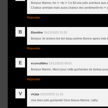
Bonjour Marine,<br /> <br /> Ce fût une jolie aventure que d
Chaleur animale mais aussi chaleur des sentiments<br /> 
Répondre
B
Blandine
26/12/2025 15:20
Bonjour Je reviens lire ton beau poème Bonne apres midi 
Répondre
E
ecureuilbleu
23/12/2025 09:02
Bonjour Marine. Merci pour cette guirlandes de tankas pour 
Répondre
V
virjaja
22/12/2025 11:18
Une bien jolie guirlande! Gros bisous Marine. cathy