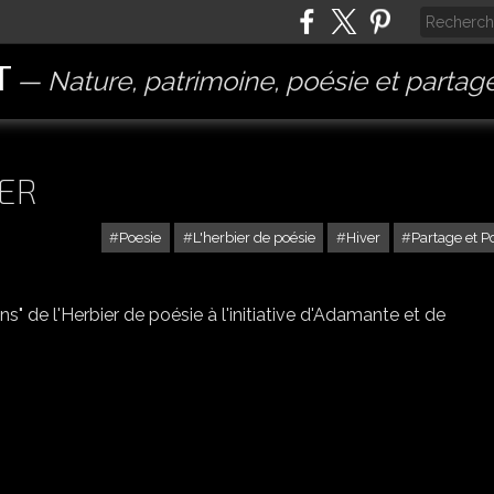
T
Nature, patrimoine, poésie et partag
VER
Poesie
L'herbier de poésie
Hiver
Partage et P
ns" de l'Herbier de poésie à l'initiative d'Adamante et de
.