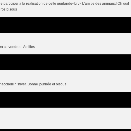
e participer à la réalisation de cette guirlande<br /> L'amitié des animaux! Oh oui!
gros bisous
en ce vendredi Amitiés
accueillir l'hiver. Bonne journée et bisous