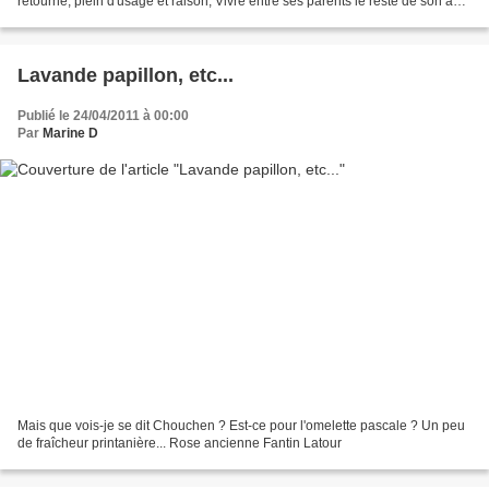
retourné, plein d'usage et raison, Vivre entre ses parents le reste de son âge
! Quand reverrai-je, hélas,...
Lavande papillon, etc...
Publié le 24/04/2011 à 00:00
Par
Marine D
Mais que vois-je se dit Chouchen ? Est-ce pour l'omelette pascale ? Un peu
de fraîcheur printanière... Rose ancienne Fantin Latour