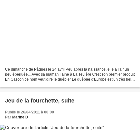
Ce dimanche de Pâques le 24 avril Peu après la naissance, elle a l'air un
peu éberluée... Avec sa maman Taïne à La Teulère C'est son premier produit
En Gascon ce nom veut dire le guêpier Le guêpier d'Europe est un très bel
oiseau Voir Wikipedia link
Jeu de la fourchette, suite
Publié le 26/04/2011 à 00:00
Par
Marine D