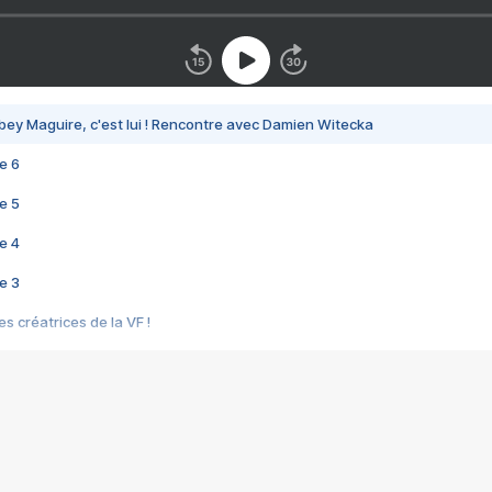
bey Maguire, c'est lui ! Rencontre avec Damien Witecka
e 6
e 5
e 4
e 3
s créatrices de la VF !
e 2
e 1
e Mektoub My Love arrive enfin ! Rencontre avec Shaïn Boumedine et Sal
i : après Toni en famille