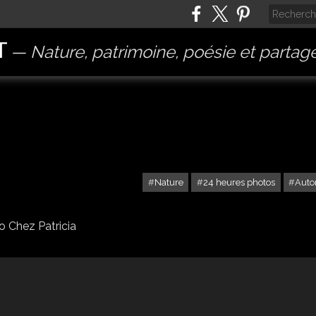
T
Nature, patrimoine, poésie et partag
Nature
24 heures photos
Aut
24 HEURES PHOTO
o Chez Patricia