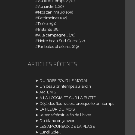
Au fil du temps
(170)
Au jardin
(120)
Nos zanimaux
(105)
Patrimoine
(102)
Poésie
(91)
Instants
(88)
A la campagne...
(78)
Notre beau Sud-Ouest
(72)
Fariboles et délires
(69)
ARTICLES RÉCENTS
DU ROSE POUR LE MORAL
Un beau printemps au jardin
ARTEMIS
A LA LOGGIA ET SUR LA BUTTE
Déjà des fleurs c'est presque le printemps
LA FLEUR DU MOIS
Je sens frémir la fin de l'hiver
Du blanc en janvier
LES AMOUREUX DE LA PLAGE
Lundi Soleil