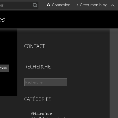
Connexion
+
Créer mon blog
es
CONTACT
RECHERCHE
omne
CATÉGORIES
Nature
(193)