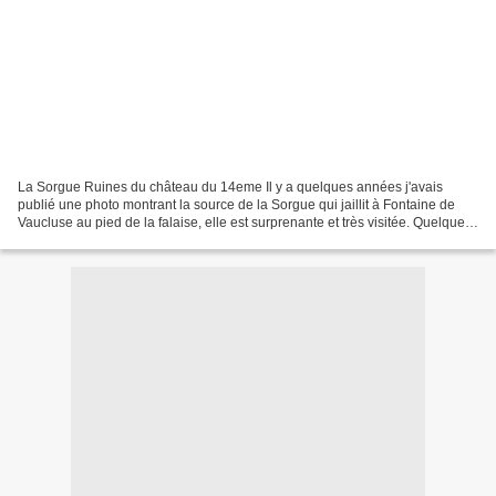
La Sorgue Ruines du château du 14eme Il y a quelques années j'avais
publié une photo montrant la source de la Sorgue qui jaillit à Fontaine de
Vaucluse au pied de la falaise, elle est surprenante et très visitée. Quelques
infos ICI Dans son recueil Fureur...