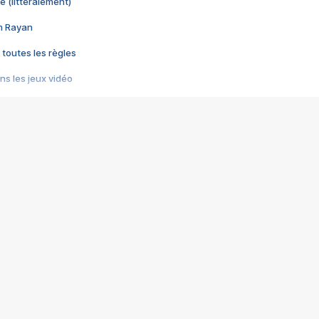
e (littéralement)
im Rayan
 toutes les règles
s les jeux vidéo
us choquant de Rockstar ? - Le scandale BULLY
e plus moche de Steam
du RÊVE tourne au CAUCHEMAR
pendant 8 heures
it… à tort
umiliés par un jeu vidéo
ire - Final Fantasy 8
ti un empire - Age of Empires
story DOFUS