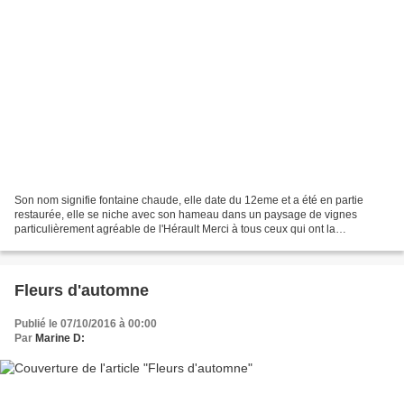
Son nom signifie fontaine chaude, elle date du 12eme et a été en partie
restaurée, elle se niche avec son hameau dans un paysage de vignes
particulièrement agréable de l'Hérault Merci à tous ceux qui ont la
gentillesse de passer sur mes pages Bonne j...
Fleurs d'automne
Publié le 07/10/2016 à 00:00
Par
Marine D: