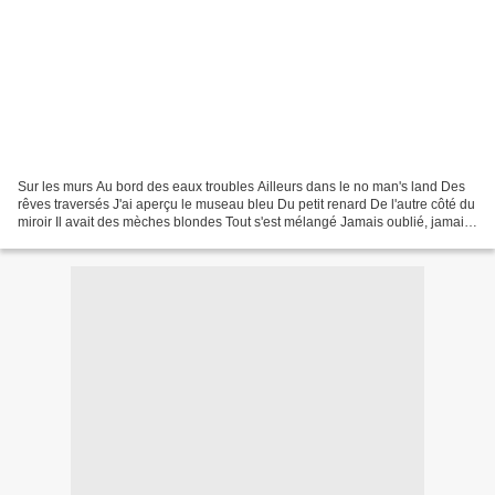
Sur les murs Au bord des eaux troubles Ailleurs dans le no man's land Des
rêves traversés J'ai aperçu le museau bleu Du petit renard De l'autre côté du
miroir Il avait des mèches blondes Tout s'est mélangé Jamais oublié, jamais
retrouvé Un monde se lit...