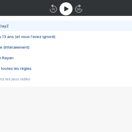
 DayZ
 a 13 ans (et vous l'avez ignoré)
e (littéralement)
im Rayan
 toutes les règles
s les jeux vidéo
us choquant de Rockstar ? - Le scandale BULLY
e plus moche de Steam
du RÊVE tourne au CAUCHEMAR
pendant 8 heures