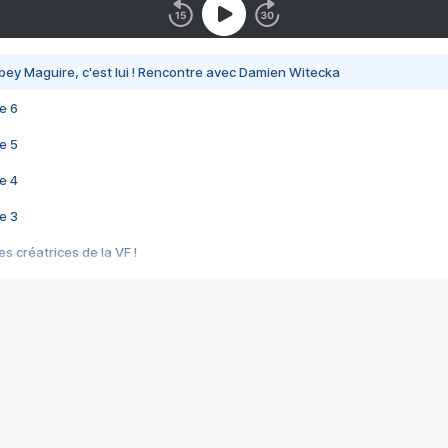
bey Maguire, c'est lui ! Rencontre avec Damien Witecka
e 6
e 5
e 4
e 3
s créatrices de la VF !
e 2
e 1
e Mektoub My Love arrive enfin ! Rencontre avec Shaïn Boumedine et Sal
i : après Toni en famille
elle réalise le bouleversant Dites lui que je l'aime