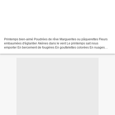
Printemps bien-aimé Poudrées de rêve Marguerites ou pâquerettes Fleurs
embaumées d'églantier Akènes dans le vent Le printemps sait nous
emporter En bercement de fougères En gouttelettes colorées En nuages
tourneboulés... Et le printemps s'en va... Tu...