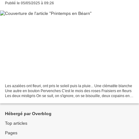
Publié le 05/05/2025 à 09:26
Les azalées ont fleuri, ont pris le soleil puis la pluie... Une clématite blanche
Une autre en bouton Pervenches C'est le mois des roses Fraisiers en fleurs
Les deux mistigris On se suit, on s'ignore, on se bisouille, deux copains en
tout cas...
Hébergé par Overblog
Top articles
Pages