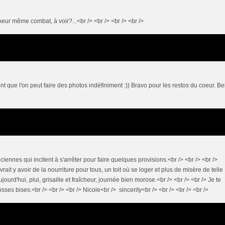
oeur même combat, à voir?...<br /> <br /> <br /> <br />
nt que l'on peut faire des photos indéfiniment :)) Bravo pour les restos du coeur. Be
ciennes qui incitent à s'arrêter pour faire quelques provisions.<br /> <br /> <br />
vrait y avoir de la nourriture pour tous, un toit où se loger et plus de misère de telle
ujourd'hui, plui, grisaille et fraîcheur, journée bien morose.<br /> <br /> <br /> Je te
osses bises.<br /> <br /> <br /> Nicole<br /> sincerity<br /> <br /> <br /> <br />