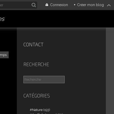
Connexion
+
Créer mon blog
es
CONTACT
temps
RECHERCHE
CATÉGORIES
Nature
(193)