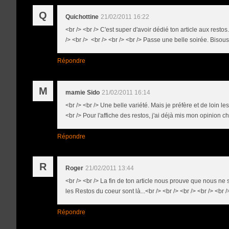
Q
Quichottine
21/02/2011 16:22
<br /> <br /> C'est super d'avoir dédié ton article aux resto
/> <br /> <br /> <br /> <br /> Passe une belle soirée. Bisous.
Répondre
M
mamie Sido
21/02/2011 16:14
<br /> <br /> Une belle variété. Mais je préfère et de loin le
<br /> Pour l'affiche des restos, j'ai déjà mis mon opinion che
Répondre
R
Roger
21/02/2011 13:44
<br /> <br /> La fin de ton article nous prouve que nous 
les Restos du coeur sont là...<br /> <br /> <br /> <br /> <br /
Répondre