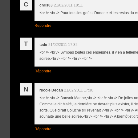
C
chris03
21/02/2011 18:11
<br /> <br /> Pour tous les goûts, Danone et les restos du c
Répondre
T
tede
21/02/2011 17:32
<br /> <br /> Sympas toutes ces enseignes, il y en a telleme
soirée.<br /> <br /> <br /> <br />
Répondre
N
Nicole Decan
21/02/2011 17:30
<br /> <br /> Bonsoir Marine,<br /> <br /> <br /> De jolies an
Comme le dit Maïté, la dernière ne devrait plus exister, il de
sorte. Que dirait Coluche s'il revenait ?<br /> <br /> <br /> A
souhaite une belle soirée,<br /> <br /> <br /> A bientôt et gr
Répondre