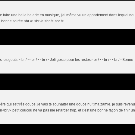
ns de faire une belle balade en musique, j'ai même vu un appartement dans lequel no
 bonne soirée.<br /> <br /> <br /> <br />
 les gouts !<br /> <br /> <br /> Joli geste pour les restos.<br /> <br /> <br /> Bonne
ère qui est très douce. je vais te souhaiter une douce nuit ma zamie, je suis reven
un<br /> petit coucou ne va pas me retarder trop, et c'est une bonne façon de finir u