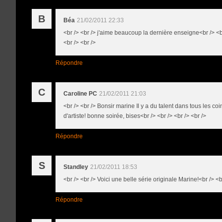
B
Béa
21/02/2011 22:33
<br /> <br /> j'aime beaucoup la dernière enseigne<br /> <br
<br /> <br />
Répondre
C
Caroline PC
21/02/2011 21:03
<br /> <br /> Bonsir marine Il y a du talent dans tous les co
d'artiste! bonne soirée, bises<br /> <br /> <br /> <br />
Répondre
S
Standley
21/02/2011 18:53
<br /> <br /> Voici une belle série originale Marine!<br /> <
Répondre