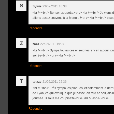
S
Sylvie
23/02/2011 18:38
<br /> <br /> Bonsoir zoupette,<br /> <br /> <br /> Je vie
allons assez souvent, à la Mongie !<br /> <br /> <br /> bises
Répondre
Z
zaza
22/02/2011 19:07
<br /> <br /> Sympa toutes ces enseignes, il y en a pour tous
soirée<br /> <br /> <br /> <br />
Répondre
T
tataze
21/02/2011 22:36
<br /> <br /> Très sympa les plaques, et notamment la derni
de Lyon, ce qui explique que je passe ien tard ce soir, ais 
journée. Bisous ma Zoupinette<br /> <br /> <br /> <br />
Répondre