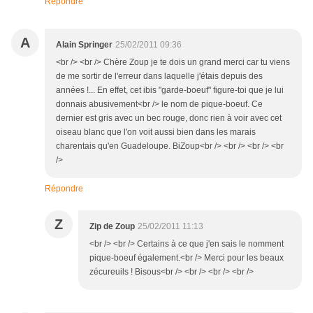
Répondre
A
Alain Springer
25/02/2011 09:36
<br /> <br /> Chère Zoup je te dois un grand merci car tu viens
de me sortir de l'erreur dans laquelle j'étais depuis des
années !... En effet, cet ibis "garde-boeuf" figure-toi que je lui
donnais abusivement<br /> le nom de pique-boeuf. Ce
dernier est gris avec un bec rouge, donc rien à voir avec cet
oiseau blanc que l'on voit aussi bien dans les marais
charentais qu'en Guadeloupe. BiZoup<br /> <br /> <br /> <br
/>
Répondre
Z
Zip de Zoup
25/02/2011 11:13
<br /> <br /> Certains à ce que j'en sais le nomment
pique-boeuf également.<br /> Merci pour les beaux
zécureuils ! Bisous<br /> <br /> <br /> <br />