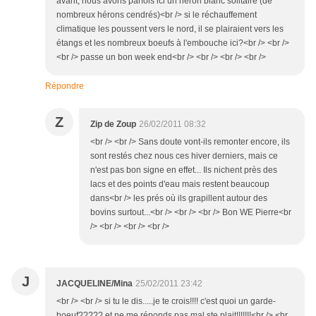
avant, nous avons parfois ici un héron blanc solitaire (de
nombreux hérons cendrés)<br /> si le réchauffement
climatique les poussent vers le nord, il se plairaient vers les
étangs et les nombreux boeufs à l'embouche ici?<br /> <br />
<br /> passe un bon week end<br /> <br /> <br /> <br />
Répondre
Z
Zip de Zoup
26/02/2011 08:32
<br /> <br /> Sans doute vont-ils remonter encore, ils
sont restés chez nous ces hiver derniers, mais ce
n'est pas bon signe en effet... Ils nichent près des
lacs et des points d'eau mais restent beaucoup
dans<br /> les prés où ils grapillent autour des
bovins surtout...<br /> <br /> <br /> Bon WE Pierre<br
/> <br /> <br /> <br />
J
JACQUELINE/Mina
25/02/2011 23:42
<br /> <br /> si tu le dis.....je te crois!!!! c'est quoi un garde-
boeuf????? et ne me réponds pas mal ste plait!!!!!!!<br /> <br