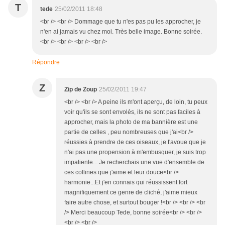
T
tede
25/02/2011 18:48
<br /> <br /> Dommage que tu n'es pas pu les approcher, je
n'en ai jamais vu chez moi. Très belle image. Bonne soirée.
<br /> <br /> <br /> <br />
Répondre
Z
Zip de Zoup
25/02/2011 19:47
<br /> <br /> A peine ils m'ont aperçu, de loin, tu peux
voir qu'ils se sont envolés, ils ne sont pas faciles à
approcher, mais la photo de ma bannière est une
partie de celles , peu nombreuses que j'ai<br />
réussies à prendre de ces oiseaux, je t'avoue que je
n'ai pas une propension à m'embusquer, je suis trop
impatiente... Je recherchais une vue d'ensemble de
ces collines que j'aime et leur douce<br />
harmonie...Et j'en connais qui réussissent fort
magnifiquement ce genre de cliché, j'aime mieux
faire autre chose, et surtout bouger !<br /> <br /> <br
/> Merci beaucoup Tede, bonne soirée<br /> <br />
<br /> <br />