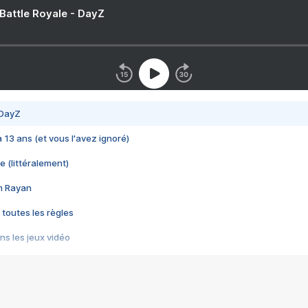
 Battle Royale - DayZ
 DayZ
 a 13 ans (et vous l'avez ignoré)
e (littéralement)
im Rayan
 toutes les règles
s les jeux vidéo
us choquant de Rockstar ? - Le scandale BULLY
e plus moche de Steam