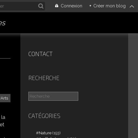
Connexion
+
Créer mon blog
es
CONTACT
RECHERCHE
Arts
CATÉGORIES
 la
 et
Nature
(193)