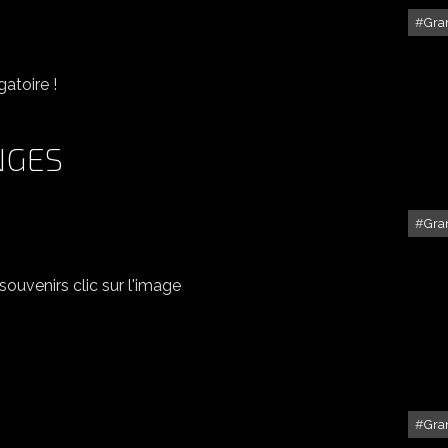
Gra
GRANGE DEUX MANIÈRES
gatoire !
NGES
Gra
DANS LES VIEILLES GRANGES
souvenirs clic sur l'image
Gra
NEIGE AU PETIT MATIN