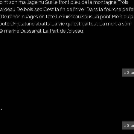
Joint son maillage nu Sur le front bleu de la montagne Trois
rdeau De bois sec C’est la fin de l’hiver Dans la fourche de l’a
 De ronds nuages en tête Le ruisseau sous un pont Plein du p
oute Un platane abattu La vie qui est partout La mort à son
 marine Dussarrat La Part de l'oiseau
Gra
A CHACUN SA FENÊTRE...
.
Gra
UNE FERME BÉARNAISE...