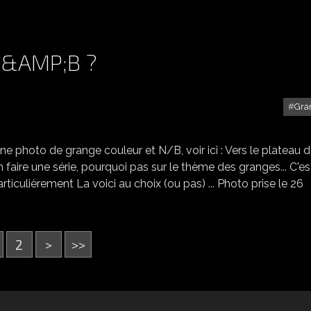
N&AMP;B ?
Gra
GRANGE, COULEUR OU N&AMP;B ?
une photo de grange couleur et N/B, voir ici : Vers le plateau 
 faire une série, pourquoi pas sur le thème des granges... C'es
rticulièrement La voici au choix (ou pas) ... Photo prise le 26
2
>
>>