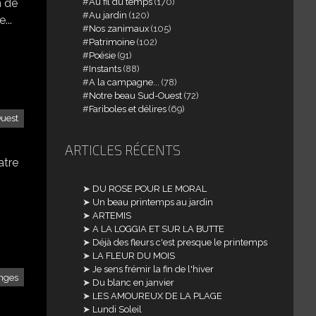
Au fil du temps
(170)
n de
Au jardin
(120)
...
Nos zanimaux
(105)
Patrimoine
(102)
Poésie
(91)
Instants
(88)
A la campagne...
(78)
Notre beau Sud-Ouest
(72)
Fariboles et délires
(69)
uest
ARTICLES RÉCENTS
atre
DU ROSE POUR LE MORAL
Un beau printemps au jardin
ARTEMIS
A LA LOGGIA ET SUR LA BUTTE
Déjà des fleurs c'est presque le printemps
LA FLEUR DU MOIS
Je sens frémir la fin de l'hiver
nges
Du blanc en janvier
LES AMOUREUX DE LA PLAGE
Lundi Soleil