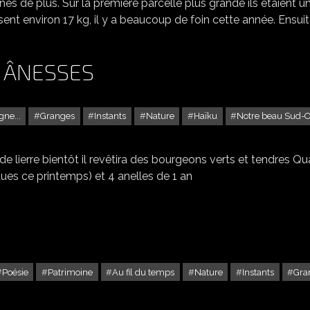
nes de plus. Sur la première parcelle plus grande ils étaient u
sent environ 17 kg, il y a beaucoup de foin cette année. Ensuite
S ÂNESSES
ne...
Granges
Instants
Nature
Haïku
Notre beau Sud-O
UN VIEUX NOYER ET DES ÂNESSES
 lierre bientôt il revêtira des bourgeons verts et tendres Qu
es ce printemps) et 4 anelles de 1 an
Poésie
Patrimoine
Au fil du temps
Nature
Instants
Gra
LA JALABERTIE