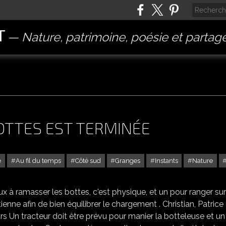
T
Nature, patrimoine, poésie et partag
BOTTES EST TERMINÉE
e
Au fil du temps
Côté sud
Granges
Instants
Nature
LA SÉRIE DES PETITES BOTTES EST TERMINÉE
ux à ramasser les bottes, c'est physique, et un pour ranger sur
ienne afin de bien équilibrer le chargement . Christian, Patrice
urs Un tracteur doit être prévu pour manier la botteleuse et un