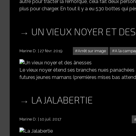
autre pour tracter la remorque, cela fait deux person
plus pour charger. En tout il y a eu 530 bottes qui pè
UN VIEUX NOYER ET DE
Marine D:
27 févr. 2019
Arrêt sur image
A la campag
Le vieux noyer étend ses branches nues panachées de
futures jeunes mamans (premières mises bas attendu
LA JALABERTIE
Marine D:
10 juil. 2017