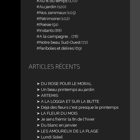
Au fil du temps
(170)
Au jardin
(120)
Nos zanimaux
(105)
Patrimoine
(102)
Poésie
(91)
Instants
(88)
A la campagne...
(78)
Notre beau Sud-Ouest
(72)
Fariboles et délires
(69)
ARTICLES RÉCENTS
DU ROSE POUR LE MORAL
Un beau printemps au jardin
ARTEMIS
A LA LOGGIA ET SUR LA BUTTE
Déjà des fleurs c'est presque le printemps
LA FLEUR DU MOIS
Je sens frémir la fin de l'hiver
Du blanc en janvier
LES AMOUREUX DE LA PLAGE
Lundi Soleil