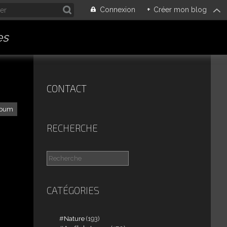
Connexion
+
Créer mon blog
es
CONTACT
lbum
RECHERCHE
CATÉGORIES
Nature
(193)