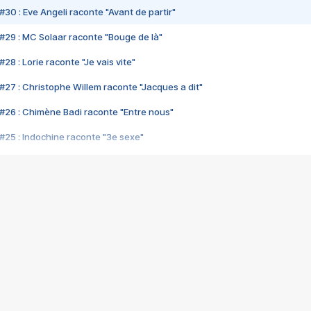
#30 : Eve Angeli raconte "Avant de partir"
#29 : MC Solaar raconte "Bouge de là"
28 : Lorie raconte "Je vais vite"
#27 : Christophe Willem raconte "Jacques a dit"
#26 : Chimène Badi raconte "Entre nous"
#25 : Indochine raconte "3e sexe"
#24 : Zaho raconte "C'est chelou"
#23 : Patrick Bruel raconte "Au café des délices"
#22 : Kyo raconte "Le chemin"
#21 : Nolwenn Leroy raconte "Cassé"
#20 : Patrick Hernandez raconte "Born to be alive"
#19 : Lorie raconte "Près de moi"