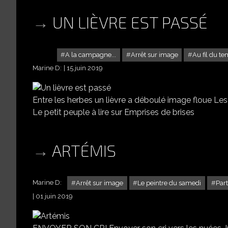
UN LIÈVRE EST PASSÉ
A la campagne...
Arrêt sur image
Au fil du t
Marine D:
15 juin 2019
Entre les herbes un lièvre a déboulé image floue Les 
Le petit peuple à lire sur Emprises de brises
ARTÉMIS
Marine D:
Arrêt sur image
Le peintre du samedi
Part
01 juin 2019