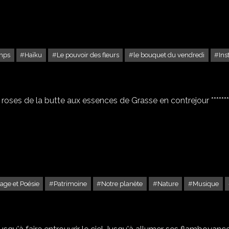
emps
Haïku
Le pouvoir des fleurs
le bouquet du vendredi
Ins
UN LIÈVRE EST PASSÉ
roses de la butte aux essences de Grasse en contrejour ********
age et Poésie
Patrimoine
Notre planète
Nature
Musique
ARTÉMIS