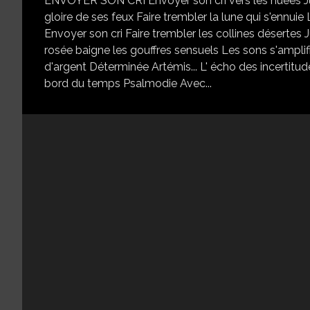
ENVOYER SON CRI Envoyer son cri vers les nuées Jus
gloire de ses feux Faire trembler la lune qui s'ennuie
Envoyer son cri Faire trembler les collines désertes
rosée baigne les gouffres sensuels Les sons s'ampli
d'argent Déterminée Artémis... L' écho des incertit
bord du temps Psalmodie Avec...