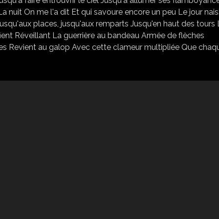
qu'à faire entrouvrir le ciel Jusqu'à allumer ses flamboyanc
 La nuit On me l'a dit Et qui savoure encore un peu Le jour nai
 Jusqu'aux places, jusqu'aux remparts Jusqu'en haut des tours
fient Réveillant La guerrière au bandeau Armée de flèches
udes Revient au galop Avec cette clameur multipliée Que chaq