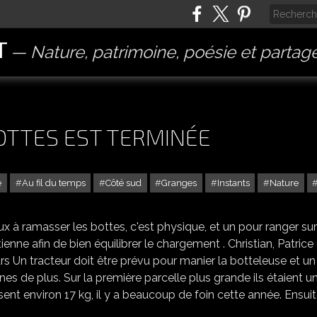
T
Nature, patrimoine, poésie et partag
BOTTES EST TERMINÉE
e
Au fil du temps
Côté sud
Granges
Instants
Nature
LA SÉRIE DES PETITES BOTTES EST TERMINÉE
ux à ramasser les bottes, c'est physique, et un pour ranger sur
ienne afin de bien équilibrer le chargement . Christian, Patrice
urs Un tracteur doit être prévu pour manier la botteleuse et un
nes de plus. Sur la première parcelle plus grande ils étaient u
sent environ 17 kg, il y a beaucoup de foin cette année. Ensuite