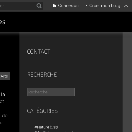
Connexion
+
Créer mon blog
es
CONTACT
RECHERCHE
Arts
 la
 et
CATÉGORIES
n de
...
Nature
(193)