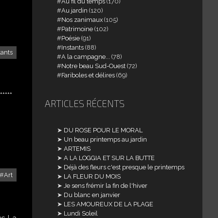
Au fil du temps
(170)
Au jardin
(120)
Nos zanimaux
(105)
Patrimoine
(102)
Poésie
(91)
Instants
(88)
tants
A la campagne...
(78)
Notre beau Sud-Ouest
(72)
Fariboles et délires
(69)
****
ARTICLES RÉCENTS
DU ROSE POUR LE MORAL
Un beau printemps au jardin
ARTEMIS
A LA LOGGIA ET SUR LA BUTTE
Déjà des fleurs c'est presque le printemps
Art
LA FLEUR DU MOIS
Je sens frémir la fin de l'hiver
Du blanc en janvier
LES AMOUREUX DE LA PLAGE
Lundi Soleil