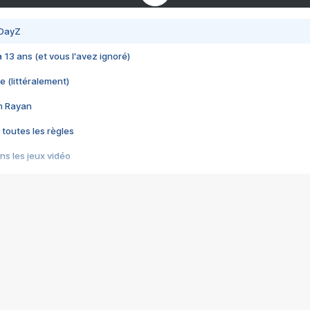
 DayZ
 a 13 ans (et vous l'avez ignoré)
e (littéralement)
im Rayan
 toutes les règles
s les jeux vidéo
us choquant de Rockstar ? - Le scandale BULLY
e plus moche de Steam
du RÊVE tourne au CAUCHEMAR
pendant 8 heures
it… à tort
umiliés par un jeu vidéo