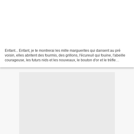
Enfant... Enfant, je te montrerai les mille marguerites qui dansent au pré
voisin, elles abritent des fourmis, des grillons, l'écureuil qui fouine, l'abeille
courageuse, les futurs nids et les nouveaux, le bouton d'or et le trèfle
odorant... Nous verrons...