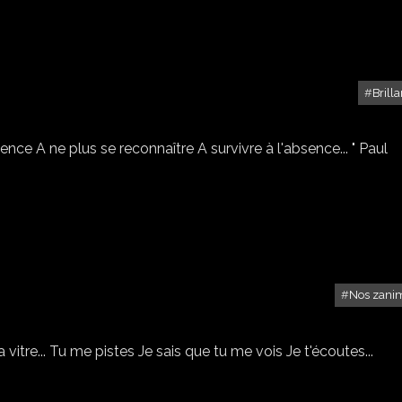
Brill
LUEURS ET OMBRES
ilence A ne plus se reconnaître A survivre à l'absence... " Paul
.
Nos zani
NOS ZAMIS LES ZOIZOS...
 vitre... Tu me pistes Je sais que tu me vois Je t'écoutes...