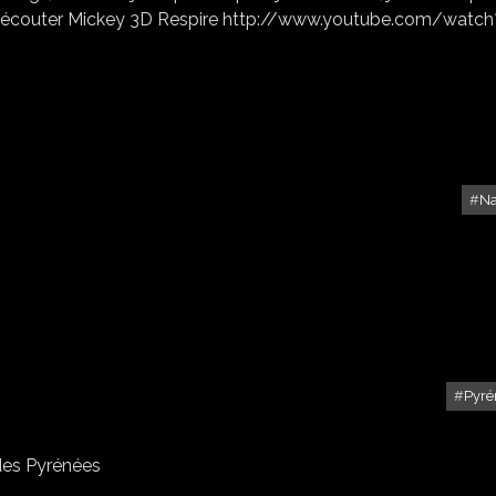
ulez écouter Mickey 3D Respire http://www.youtube.com/watch
Na
HIBISCUS VARIATIONS...
Pyré
PAYSAGE DE NEIGE
des Pyrénées