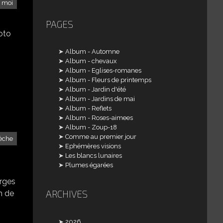
 moi
PAGES
hoto
Album - Automne
Album - chevaux
Album - Eglises-romanes
Album - Fleurs de printemps
Album - Jardin d'été
Album - Jardins de mai
Album - Reflets
Album - Roses-aimees
Album - Zoup-18
Comme au premier jour
èche
Ephémères visions
Les blancs lunaires
Plumes égarées
orges
ARCHIVES
m de
2026