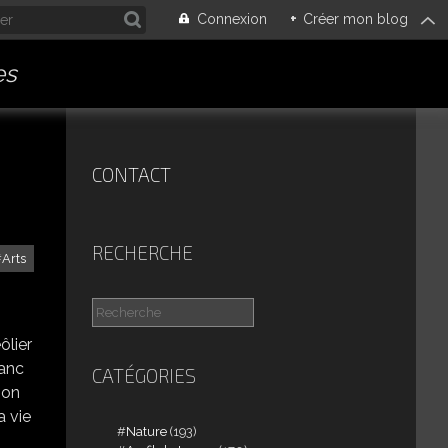
Connexion
+
Créer mon blog
es
CONTACT
RECHERCHE
Arts
ôlier
lanc
CATÉGORIES
son
a vie
Nature
(193)