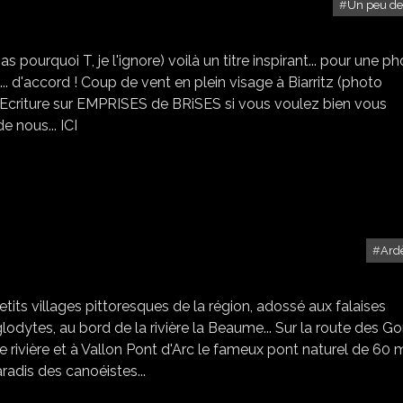
Un peu de
L'INSTANT T
urquoi T, je l'ignore) voilà un titre inspirant... pour une p
... d'accord ! Coup de vent en plein visage à Biarritz (photo
d'Ecriture sur EMPRISES de BRiSES si vous voulez bien vous
e nous... ICI
Ard
IMAGES D'ARDÈCHE
its villages pittoresques de la région, adossé aux falaises
lodytes, au bord de la rivière la Beaume... Sur la route des G
e rivière et à Vallon Pont d'Arc le fameux pont naturel de 60 
aradis des canoéistes...