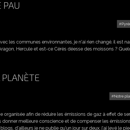
E PAU
Pyré
PETITS COINS DU CIEL DE PAU
avec les communes environnantes, je n'ai rien changé, il est na
 Aragon, Hercule et est-ce Cérès déesse des moissons ? Que
A PLANÈTE
Notre pl
PETITS GESTES POUR LA PLANÈTE
 organisée afin de réduire les émissions de gaz à effet de se
ous donner meilleure conscience et de compenser les émission
, d'ailleurs je ne publie qu'un jour sur deux, j'ai levé le pied