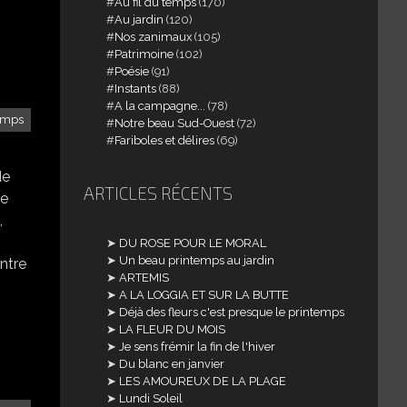
Au fil du temps
(170)
Au jardin
(120)
Nos zanimaux
(105)
Patrimoine
(102)
Poésie
(91)
Instants
(88)
A la campagne...
(78)
temps
Notre beau Sud-Ouest
(72)
Fariboles et délires
(69)
de
ARTICLES RÉCENTS
re
,
DU ROSE POUR LE MORAL
Un beau printemps au jardin
ntre
ARTEMIS
A LA LOGGIA ET SUR LA BUTTE
Déjà des fleurs c'est presque le printemps
LA FLEUR DU MOIS
Je sens frémir la fin de l'hiver
Du blanc en janvier
LES AMOUREUX DE LA PLAGE
Lundi Soleil