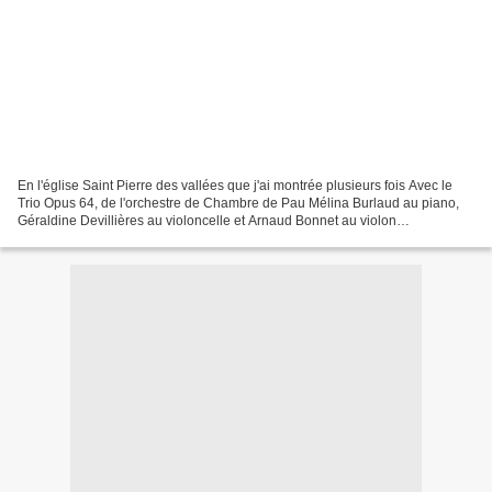
En l'église Saint Pierre des vallées que j'ai montrée plusieurs fois Avec le
Trio Opus 64, de l'orchestre de Chambre de Pau Mélina Burlaud au piano,
Géraldine Devillières au violoncelle et Arnaud Bonnet au violon
http://assos.pau.fr/evenement/1587/634-concert-du-trio-opus-64.htm Ils...