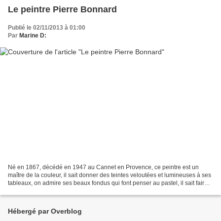
Le peintre Pierre Bonnard
Publié le 02/11/2013 à 01:00
Par
Marine D:
Né en 1867, décédé en 1947 au Cannet en Provence, ce peintre est un
maître de la couleur, il sait donner des teintes veloutées et lumineuses à ses
tableaux, on admire ses beaux fondus qui font penser au pastel, il sait faire
vivre les couleurs, donner...
Hébergé par Overblog