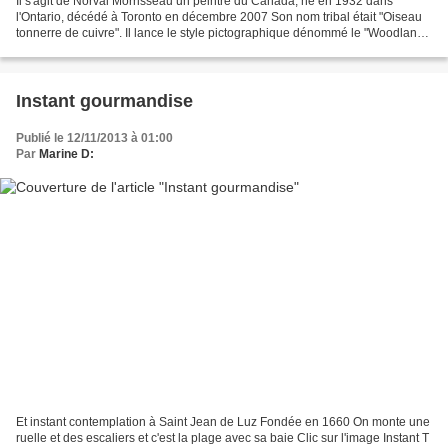
Il s'agit de Norval Morrisseau un peintre du Canada, né en 1932 dans
l'Ontario, décédé à Toronto en décembre 2007 Son nom tribal était "Oiseau
tonnerre de cuivre". Il lance le style pictographique dénommé le "Woodland
indian art" (art amérindien des régions...
Instant gourmandise
Publié le 12/11/2013 à 01:00
Par
Marine D:
Et instant contemplation à Saint Jean de Luz Fondée en 1660 On monte une
ruelle et des escaliers et c'est la plage avec sa baie Clic sur l'image Instant T