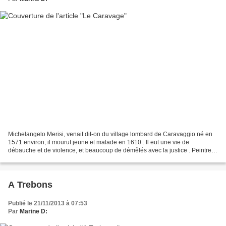
Michelangelo Merisi, venait dit-on du village lombard de Caravaggio né en
1571 environ, il mourut jeune et malade en 1610 . Il eut une vie de
débauche et de violence, et beaucoup de démêlés avec la justice . Peintre
dit naturaliste, ses tableaux sont...
A Trebons
Publié le 21/11/2013 à 07:53
Par
Marine D: