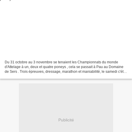
Du 31 octobre au 3 novembre se tenaient les Championnats du monde
d'Attelage à un, deux et quatre poneys , cela se passait à Pau au Domaine
de Sers . Trois épreuves, dressage, marathon et maniabilité, le samedi c'était
le marathon . Toutes les races de...
Publicité