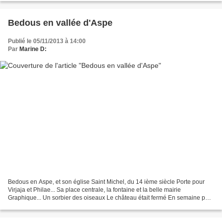
Bedous en vallée d'Aspe
Publié le 05/11/2013 à 14:00
Par
Marine D:
Bedous en Aspe, et son église Saint Michel, du 14 ième siècle Porte pour
Virjaja et Philae... Sa place centrale, la fontaine et la belle mairie
Graphique... Un sorbier des oiseaux Le château était fermé En semaine pas
de joueurs au fronton Un hortensia...