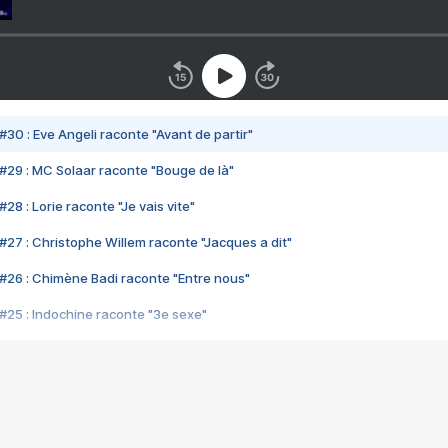
#30 : Eve Angeli raconte "Avant de partir"
#29 : MC Solaar raconte "Bouge de là"
28 : Lorie raconte "Je vais vite"
#27 : Christophe Willem raconte "Jacques a dit"
#26 : Chimène Badi raconte "Entre nous"
#25 : Indochine raconte "3e sexe"
#24 : Zaho raconte "C'est chelou"
#23 : Patrick Bruel raconte "Au café des délices"
#22 : Kyo raconte "Le chemin"