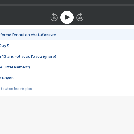
nsformé l’ennui en chef-d’œuvre
 DayZ
 a 13 ans (et vous l'avez ignoré)
e (littéralement)
im Rayan
 toutes les règles
s les jeux vidéo
us choquant de Rockstar ? - Le scandale BULLY
e plus moche de Steam
du RÊVE tourne au CAUCHEMAR