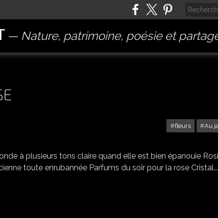
T
Nature, patrimoine, poésie et partag
SE
fleurs
Au j
IL ÉTAIT UNE FOIS LA ROSE
onde à plusieurs tons claire quand elle est bien épanouie Ros
nne toute enrubannée Parfums du soir pour la rose Cristal...