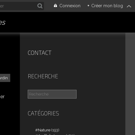
Connexion
+
Créer mon blog
es
CONTACT
RECHERCHE
ardin
ier
CATÉGORIES
Nature
(193)