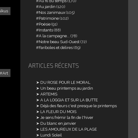
Au fil du temps
(170)
Au jardin
(120)
ïkus
Nos zanimaux
(105)
Patrimoine
(102)
Poésie
(91)
Instants
(88)
A la campagne...
(78)
Notre beau Sud-Ouest
(72)
Fariboles et délires
(69)
ARTICLES RÉCENTS
Art
DU ROSE POUR LE MORAL
Un beau printemps au jardin
ARTEMIS
A LA LOGGIA ET SUR LA BUTTE
Déjà des fleurs c'est presque le printemps
LA FLEUR DU MOIS
Je sens frémir la fin de l'hiver
Du blanc en janvier
LES AMOUREUX DE LA PLAGE
Lundi Soleil