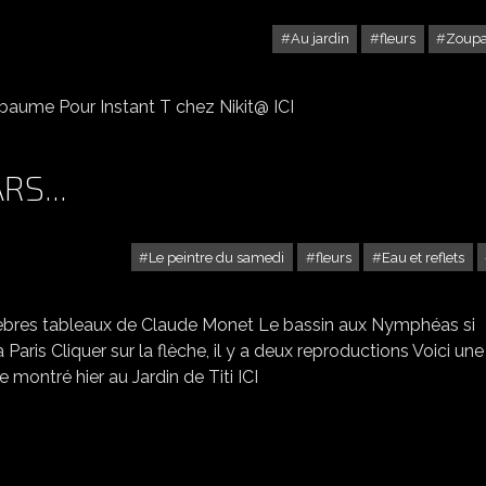
Au jardin
fleurs
Zoupa
UN LYS ROSE
baume Pour Instant T chez Nikit@ ICI
S...
Le peintre du samedi
fleurs
Eau et reflets
NYMPHÉAS ET NÉNUPHARS...
lèbres tableaux de Claude Monet Le bassin aux Nymphéas si
ris Cliquer sur la flèche, il y a deux reproductions Voici une
 montré hier au Jardin de Titi ICI