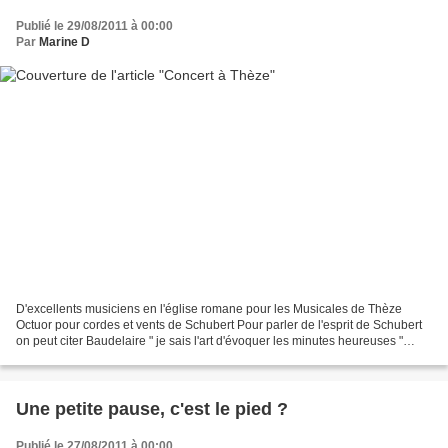
Publié le 29/08/2011 à 00:00
Par
Marine D
D'excellents musiciens en l'église romane pour les Musicales de Thèze
Octuor pour cordes et vents de Schubert Pour parler de l'esprit de Schubert
on peut citer Baudelaire " je sais l'art d'évoquer les minutes heureuses "
Quatuor Zaïde violons, alto, violoncelle...
Une petite pause, c'est le pied ?
Publié le 27/08/2011 à 00:00