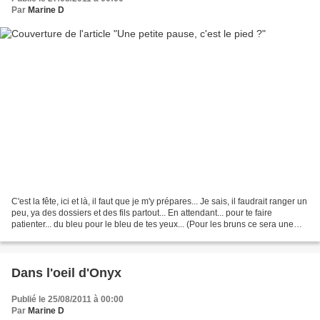
Par
Marine D
C'est la fête, ici et là, il faut que je m'y prépares... Je sais, il faudrait ranger un
peu, ya des dossiers et des fils partout... En attendant... pour te faire
patienter... du bleu pour le bleu de tes yeux... (Pour les bruns ce sera une
autre fois...)...
Dans l'oeil d'Onyx
Publié le 25/08/2011 à 00:00
Par
Marine D