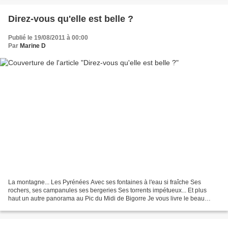
Direz-vous qu'elle est belle ?
Publié le 19/08/2011 à 00:00
Par
Marine D
La montagne... Les Pyrénées Avec ses fontaines à l'eau si fraîche Ses
rochers, ses campanules ses bergeries Ses torrents impétueux... Et plus
haut un autre panorama au Pic du Midi de Bigorre Je vous livre le beau
commentaire d'Andrée "Oh oui , la montagne...