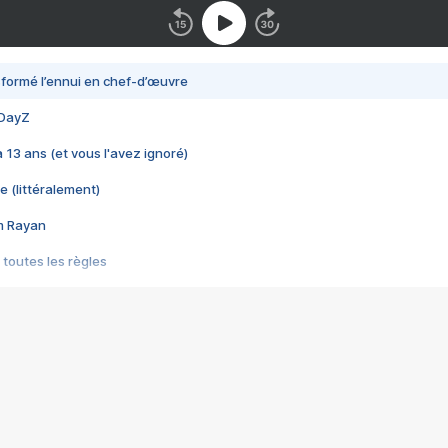
nsformé l’ennui en chef-d’œuvre
 DayZ
 a 13 ans (et vous l'avez ignoré)
e (littéralement)
im Rayan
 toutes les règles
s les jeux vidéo
us choquant de Rockstar ? - Le scandale BULLY
e plus moche de Steam
du RÊVE tourne au CAUCHEMAR
pendant 8 heures