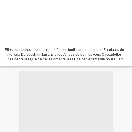
Elles sont belles les ordentelles Petites feuilles en ribambelle Enrobées de
mille feux Du couchant faisant le jeu A nous éblouir les yeux Cascadelles
Fines dentelles Que de belles ordentelles ! Une petite fantaisie pour illustrer
le mot Ordentelle choisi...