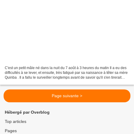
C'est un petit mâle né dans la nuit du 7 août à 3 heures du matin Il a eu des
difficultés à se lever, et ensuite, très fatigué par sa naissance à têter sa mère
Quinba . Il a fallu le surveiller longtemps avant de savoir qu'il s'en tirerait
sans dommage....
Page suivante >
Hébergé par Overblog
Top articles
Pages