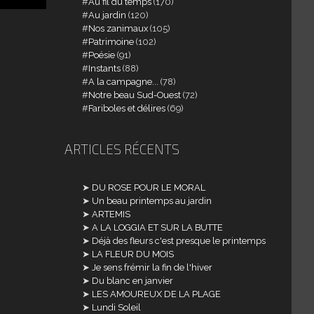
Au fil du temps
(170)
Au jardin
(120)
Nos zanimaux
(105)
Patrimoine
(102)
Poésie
(91)
Instants
(88)
A la campagne...
(78)
Notre beau Sud-Ouest
(72)
Fariboles et délires
(69)
ARTICLES RÉCENTS
DU ROSE POUR LE MORAL
Un beau printemps au jardin
ARTEMIS
A LA LOGGIA ET SUR LA BUTTE
Déjà des fleurs c'est presque le printemps
LA FLEUR DU MOIS
Je sens frémir la fin de l'hiver
Du blanc en janvier
LES AMOUREUX DE LA PLAGE
Lundi Soleil