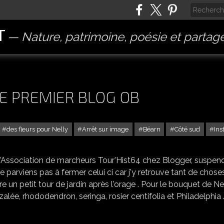
T
Nature, patrimoine, poésie et partag
E PREMIER BLOG OB
des fleurs pour Nelly
Arrêt sur image
Béarn
Côté sud
Ins
UN PETIT RETOUR SUR CE PREMIER BLOG OB
e l'Association de marcheurs Tour'Hist64 chez Blogger, suspen
parviens pas à fermer celui ci car j'y retrouve tant de choses.
re un petit tour de jardin après l'orage . Pour le bouquet de Ne
lée, rhododendron, seringa, rosier centifolia et Philadelphia 