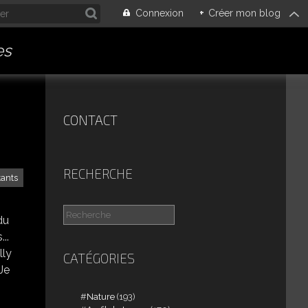
Connexion
+
Créer mon blog
es
CONTACT
RECHERCHE
tants
du
..
lly
CATÉGORIES
Je
Nature
(193)